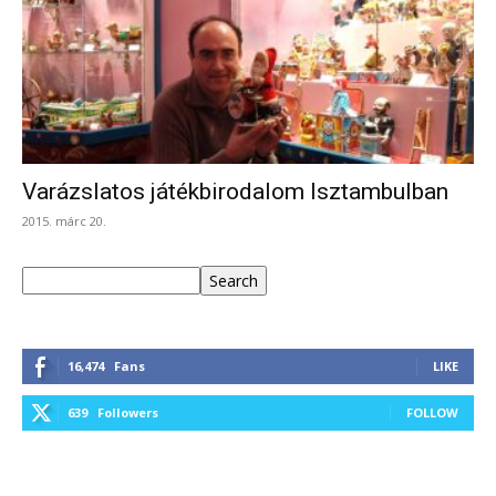
Varázslatos játékbirodalom Isztambulban
2015. márc 20.
Keresés
Search
16,474
Fans
LIKE
639
Followers
FOLLOW