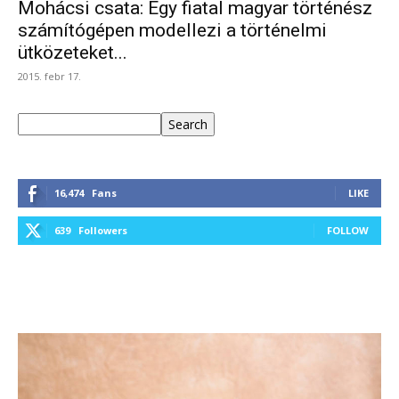
Mohácsi csata: Egy fiatal magyar történész
számítógépen modellezi a történelmi
ütközeteket...
2015. febr 17.
Keresés
Search
16,474
Fans
LIKE
639
Followers
FOLLOW