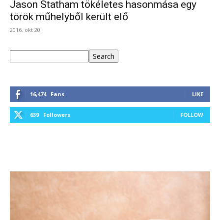
Jason Statham tökéletes hasonmása egy
török műhelyből került elő
2016. okt 20.
Keresés
Search
16,474
Fans
LIKE
639
Followers
FOLLOW