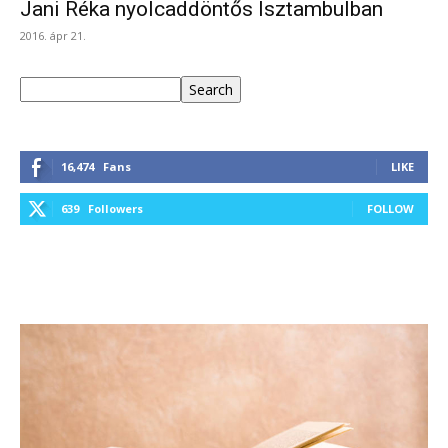
Jani Réka nyolcaddöntős Isztambulban
2016. ápr 21.
Keresés
Search
16,474
Fans
LIKE
639
Followers
FOLLOW