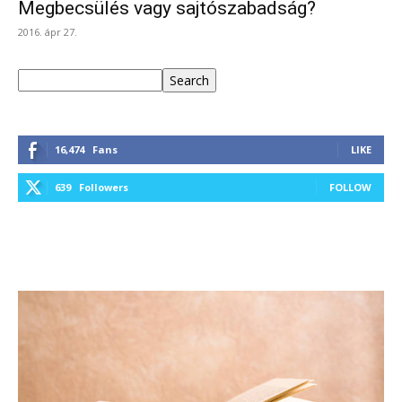
Megbecsülés vagy sajtószabadság?
2016. ápr 27.
Keresés
Search
16,474
Fans
LIKE
639
Followers
FOLLOW