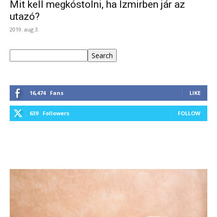
Mit kell megkóstolni, ha Izmirben jár az
utazó?
2019. aug 3.
Keresés
Search
16,474
Fans
LIKE
639
Followers
FOLLOW