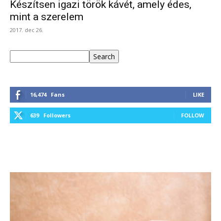
Készítsen igazi török kávét, amely édes,
mint a szerelem
2017. dec 26.
Keresés
Search
16,474
Fans
LIKE
639
Followers
FOLLOW