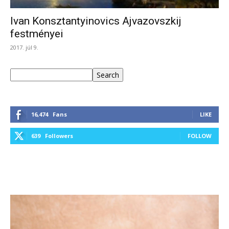
Ivan Konsztantyinovics Ajvazovszkij
festményei
2017. júl 9.
Keresés
Search
16,474
Fans
LIKE
639
Followers
FOLLOW