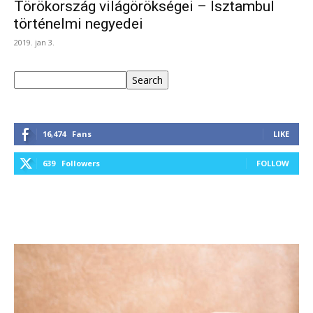
Törökország világörökségei – Isztambul
történelmi negyedei
2019. jan 3.
Keresés
Search
16,474
Fans
LIKE
639
Followers
FOLLOW