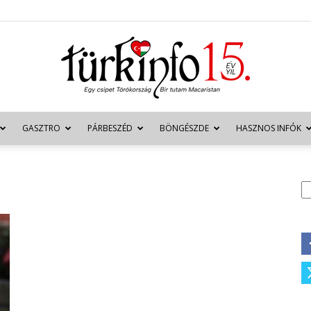
GASZTRO
PÁRBESZÉD
BÖNGÉSZDE
HASZNOS INFÓK
Türkinfo
K