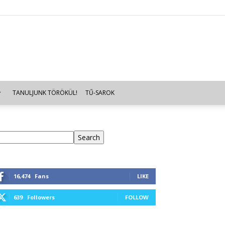
TANULJUNK TÖRÖKÜL!
TŰ-SAROK
eresés
Search
16,474
Fans
LIKE
639
Followers
FOLLOW