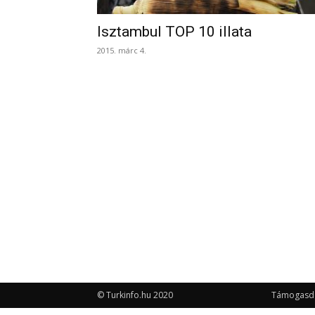
Isztambul TOP 10 illata
2015. márc 4.
© Turkinfo.hu 2020
Támogasd a