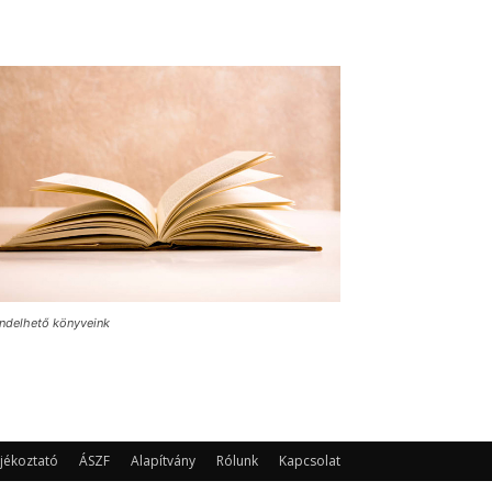
ndelhető könyveink
jékoztató
ÁSZF
Alapítvány
Rólunk
Kapcsolat