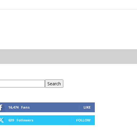
eresés
Search
16,474
Fans
LIKE
639
Followers
FOLLOW