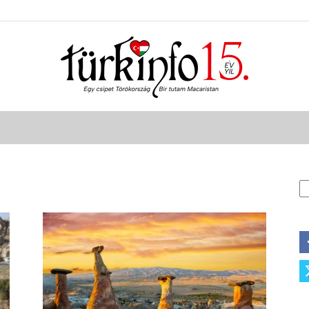
Türkinfo
K