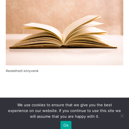
Rendelhető könyveink
Támogasd a Türkinfót!
Kiadványaink
Médiaajánlat
We use cookies to ensure that we give you the best
Impresszum
Adatkezelési Tájékoztató
ÁSZF
Alapítvány
experience on our website. If you continue to use this site we
will assume that you are happy with it.
Rólunk
Kapcsolat
Ok
© Turkinfo.hu 2020