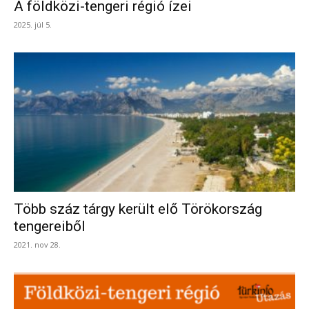
A földközi-tengeri régió ízei
2025. júl 5.
Több száz tárgy került elő Törökország
tengereiből
2021. nov 28.