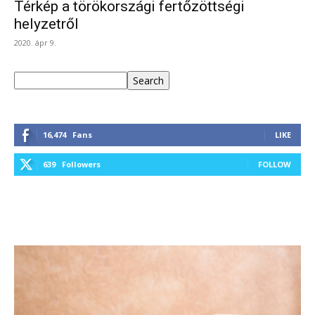
Térkép a törökországi fertőzöttségi
helyzetről
2020. ápr 9.
Keresés
Search
16,474
Fans
LIKE
639
Followers
FOLLOW