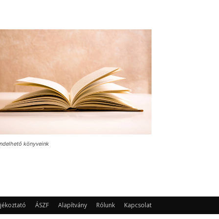
ndelhető könyveink
jékoztató
ÁSZF
Alapítvány
Rólunk
Kapcsolat