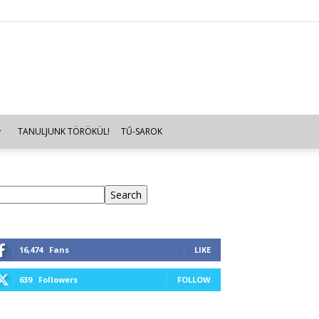
TANULJUNK TÖRÖKÜL!
TŰ-SAROK
eresés
Search
16,474
Fans
LIKE
639
Followers
FOLLOW