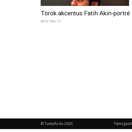
Török akcentus Fatih Akin-portré I
2015. febr 17.
© Turkinfo.hu 2020
Támogasd a