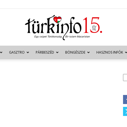
GASZTRO
PÁRBESZÉD
BÖNGÉSZDE
HASZNOS INFÓK
Türkinfo
K