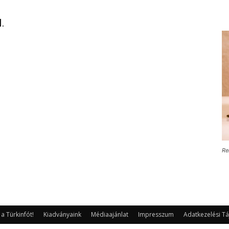
.
Re
 Türkinfót!
Kiadványaink
Médiaajánlat
Impresszum
Adatkezelési Tá