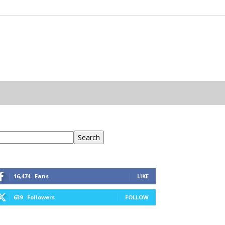
eresés
Search
16,474
Fans
LIKE
639
Followers
FOLLOW