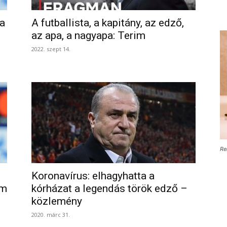
 a
A futballista, a kapitány, az edző,
az apa, a nagyapa: Terim
2022. szept 14.
Re
Koronavírus: elhagyhatta a
im
kórházat a legendás török edző –
közlemény
2020. márc 31.