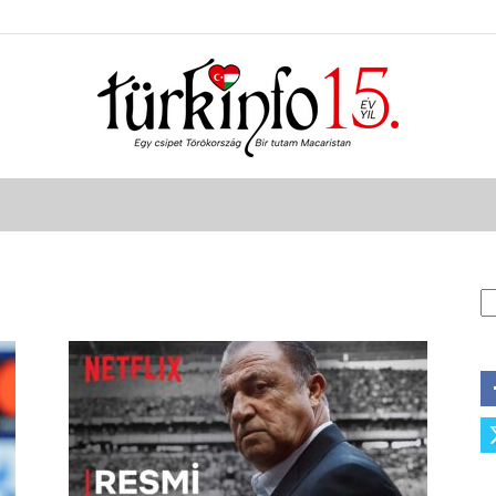
Türkinfo
K