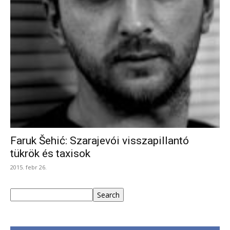
Faruk Šehić: Szarajevói visszapillantó
tükrök és taxisok
2015. febr 26.
Keresés
Search