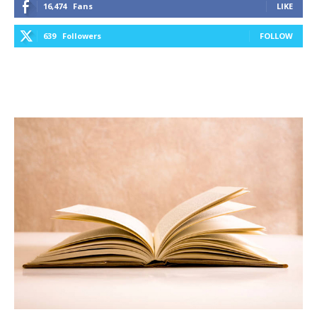
16,474
Fans
LIKE
639
Followers
FOLLOW