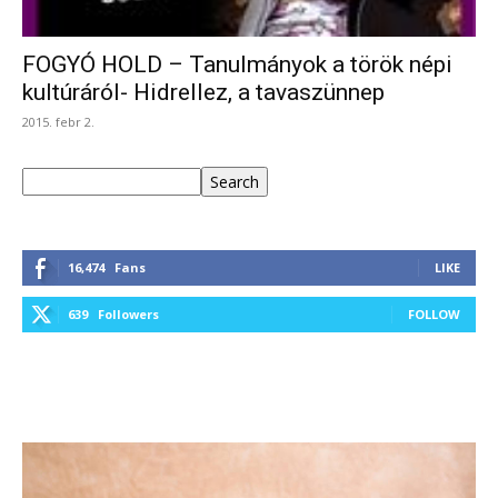
FOGYÓ HOLD – Tanulmányok a török népi
kultúráról- Hidrellez, a tavaszünnep
2015. febr 2.
Keresés
Search
16,474
Fans
LIKE
639
Followers
FOLLOW