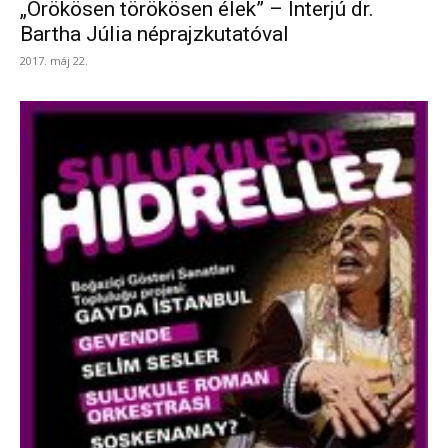
„Örökösen törökösen élek” – Interjú dr.
Bartha Júlia néprajzkutatóval
2017. máj 22.