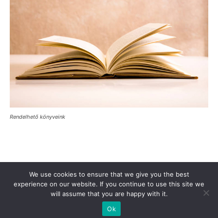
Rendelhető könyveink
Támogasd a Türkinfót!
Kiadványaink
Médiaajánlat
We use cookies to ensure that we give you the best
Impresszum
Adatkezelési Tájékoztató
ÁSZF
Alapítvány
experience on our website. If you continue to use this site we
will assume that you are happy with it.
Rólunk
Kapcsolat
Ok
© Turkinfo.hu 2020