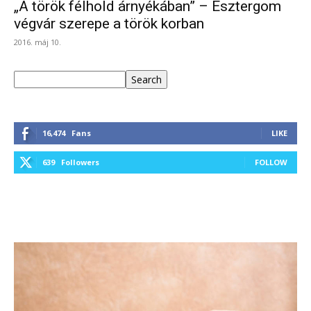
„A török félhold árnyékában” – Esztergom
végvár szerepe a török korban
2016. máj 10.
Keresés
Search
16,474
Fans
LIKE
639
Followers
FOLLOW