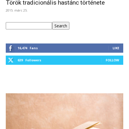
Török tradicionális hastánc története
2015. márc 25.
Keresés
Search
16,474
Fans
LIKE
639
Followers
FOLLOW