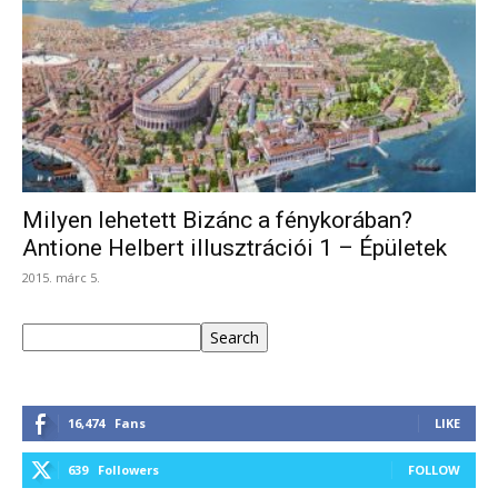
Milyen lehetett Bizánc a fénykorában?
Antione Helbert illusztrációi 1 – Épületek
2015. márc 5.
Keresés
Search
16,474
Fans
LIKE
639
Followers
FOLLOW