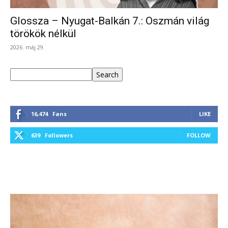
Glossza – Nyugat-Balkán 7.: Oszmán világ
törökök nélkül
2026. máj 29.
Keresés
Search
16,474
Fans
LIKE
639
Followers
FOLLOW