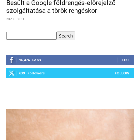
Besült a Google földrengés-előrejelző
szolgáltatása a török rengéskor
2023. júl 31.
Keresés
Search
16,474
Fans
LIKE
639
Followers
FOLLOW