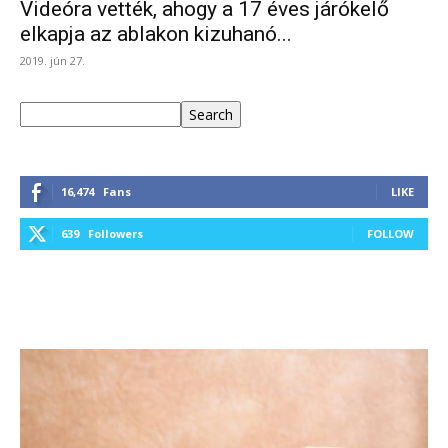
Videóra vették, ahogy a 17 éves járókelő
elkapja az ablakon kizuhanó...
2019. jún 27.
Keresés
Search
16,474
Fans
LIKE
639
Followers
FOLLOW