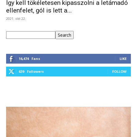
Így kell tökéletesen kipasszolni a letámadó
ellenfelet, gól is lett a...
2021. okt 22.
Keresés
Search
16,474
Fans
LIKE
639
Followers
FOLLOW