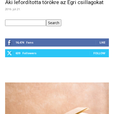
Aki lefordította törökre az Egri csillagokat
2016. júl 21.
Keresés
Search
16,474
Fans
LIKE
639
Followers
FOLLOW