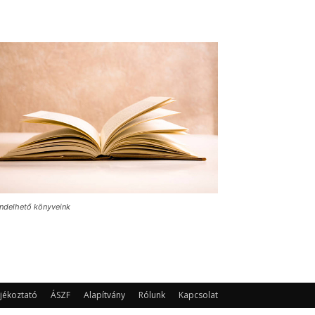
ndelhető könyveink
jékoztató
ÁSZF
Alapítvány
Rólunk
Kapcsolat