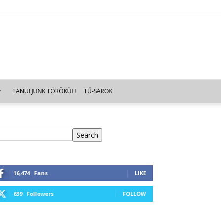
TANULJUNK TÖRÖKÜL!
TŰ-SAROK
eresés
Search
16,474
Fans
LIKE
639
Followers
FOLLOW