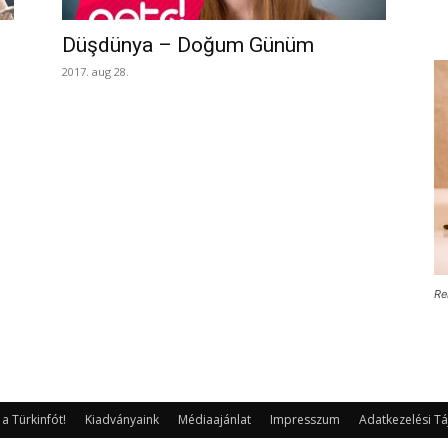
Düşdünya – Doğum Günüm
2017. aug 28.
Re
 Türkinfót!
Kiadványaink
Médiaajánlat
Impresszum
Adatkezelési Tá