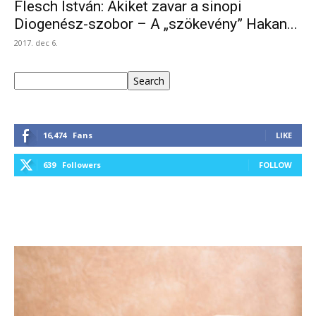
Flesch István: Akiket zavar a sinopi
Diogenész-szobor – A „szökevény” Hakan...
2017. dec 6.
Keresés
Search
16,474
Fans
LIKE
639
Followers
FOLLOW