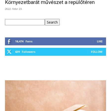
Környezetbarát művészet a repülőtéren
2022. febr 23.
Keresés
Search
16,474
Fans
LIKE
639
Followers
FOLLOW