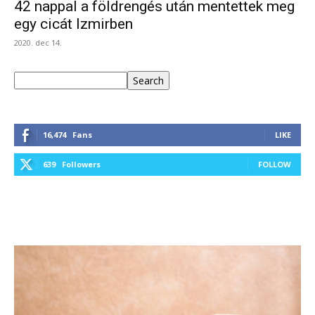
42 nappal a földrengés után mentettek meg
egy cicát Izmirben
2020. dec 14.
Keresés
Search
16,474
Fans
LIKE
639
Followers
FOLLOW