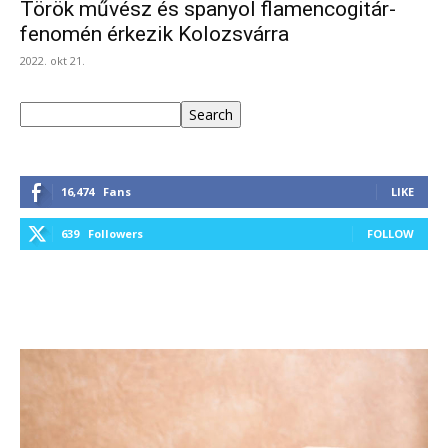
Török művész és spanyol flamencogitár-
fenomén érkezik Kolozsvárra
2022. okt 21.
Keresés
Search
16,474
Fans
LIKE
639
Followers
FOLLOW