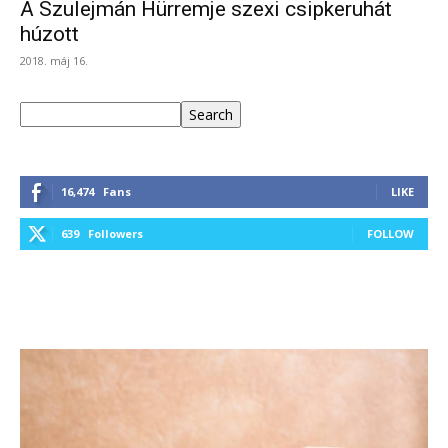
A Szulejmán Hürremje szexi csipkeruhát
húzott
2018. máj 16.
Keresés
Search
16,474
Fans
LIKE
639
Followers
FOLLOW