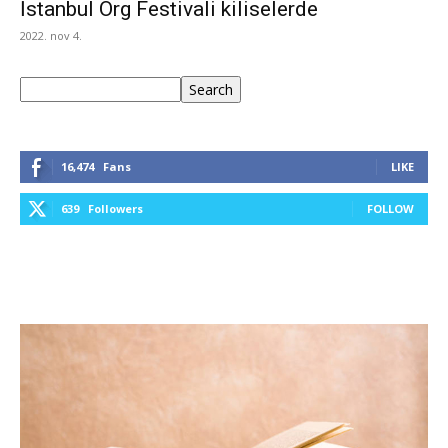
İstanbul Org Festivali kiliselerde
2022. nov 4.
Keresés
Search
16,474
Fans
LIKE
639
Followers
FOLLOW