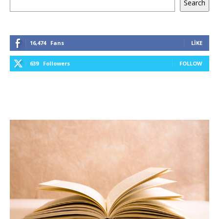
Search
16,474
Fans
LIKE
639
Followers
FOLLOW