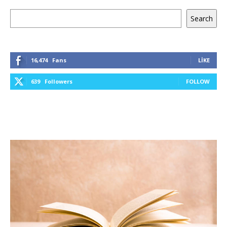
Ara
Search
16,474
Fans
LIKE
639
Followers
FOLLOW