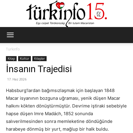
Türkinfo
Türkinfo
Kitap
Kültür
Kitaplar
İnsanın Trajedisi
17. Haz 2026
Habsburg’lardan bağımsızlaşmak için başlayan 1848
Macar isyanının bozguna uğraması, yenik düşen Macar
halkını kökten dönüştürmüştür. Devrime iştiraki sebebiyle
hapse düşen Imre Madách, 1852 sonunda
salıverilmesinden sonra memleketine döndüğünde
harabeye dönmüş bir yurt, mağlup bir halk buldu.