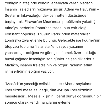
Yenilginin ateşinde kendini edebiyata veren Madách,
İnsanın Trajedisi’ni yazmaya girişir. Adem ve Havva’nın –
Şeytan’ın kılavuzluğunda– cennetten düşüşünden
başlayarak, Firavun’un Mısır’ından popülizmin yokettiği
Atina’ya, hedonist Roma’dan taassubun esir aldığı
Konstantinopolis’e, 1789’un Paris’inden materyalist
Londra’ya ziyaretlerde bulunur. Gelecekte ise Fourier’nin
ütopyacı toplumu “falanster”e, uzayda yaşamın
yabancılaştırıcılığına ve güneşin sönmek üzere olduğu
buzul çağında insanlığın son günlerine şahitlik ederiz.
Madách, insanın trajedisinin ve özgür iradenin zalim
iyimserliğinin epiğini yazıyor.
“Madách’ın yaşadığı çelişki, sadece Macar soylularının
liberalizmi meselesi değil, tüm Avrupa liberalizminin
meselesidir… Mesele, kişinin liberal dünya görüşünün bir
sonucu olarak kendi inançlarını eyleme