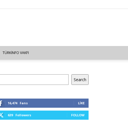
TÜRKINFO VAKFI
a
Search
16,474
Fans
LIKE
639
Followers
FOLLOW