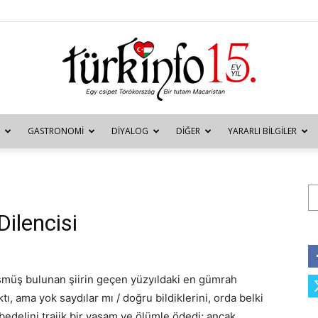
GASTRONOMI
DIYALOG
DIĞER
YARARLI BILGILER
Türkinfo
Ar
Dilencisi
müş bulunan şiirin geçen yüzyıldaki en gümrah
ktı, ama yok saydılar mı / doğru bildiklerini, orda belki
n bedelini trajik bir yaşam ve ölümle ödedi; ancak