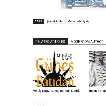
TAGS
József Attila
Macar edebiyatı
RELATED ARTICLES
MORE FROM AUTHOR
Mihaly Nagy: Güneş Batıdan Doğdu
İnsanın Traj