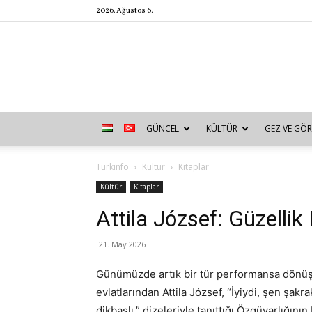
2026. Ağustos 6.
GÜNCEL
KÜLTÜR
GEZ VE GÖR
Türkinfo
Kültür
Kitaplar
Kültür
Kitaplar
Attila József: Güzellik 
21. May 2026
Günümüzde artık bir tür performansa dönüş
evlatlarından Attila József, “İyiydi, şen şakra
dikbaşlı.” dizeleriyle tanıttığı Özgüvarlığını