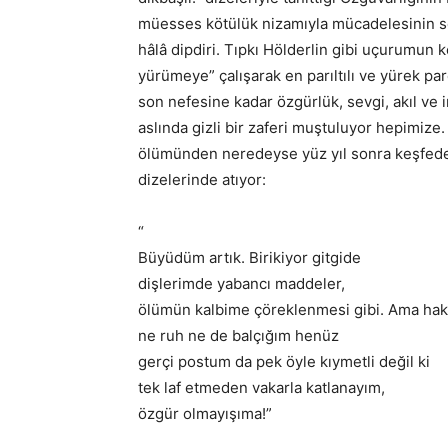
müesses kötülük nizamıyla mücadelesinin se
hâlâ dipdiri. Tıpkı Hölderlin gibi uçurumun k
yürümeye” çalışarak en parıltılı ve yürek parç
son nefesine kadar özgürlük, sevgi, akıl ve 
aslında gizli bir zaferi muştuluyor hepimiz
ölümünden neredeyse yüz yıl sonra keşfedecek
dizelerinde atıyor:
“
Büyüdüm artık. Birikiyor gitgide
dişlerimde yabancı maddeler,
ölümün kalbime çöreklenmesi gibi. Ama hakl
ne ruh ne de balçığım henüz
gerçi postum da pek öyle kıymetli değil ki
tek laf etmeden vakarla katlanayım,
özgür olmayışıma!”