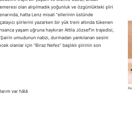
meresi olan alışılmadık yoğunluk ve özgünlükteki şiiri
enarında, hatta Lenz misali “ellerinin üstünde
alayıcı şiirlerini yazarken bir yük treni altında tükenen
insanca yaşam uğruna haykıran Attila József’in trajedisi,
e. Şairin umudunun nabzı, durmadan yankılanan sesini
 olanlar için “Biraz Nefes” başlıklı şiirinin son
Re
arım var hâlâ