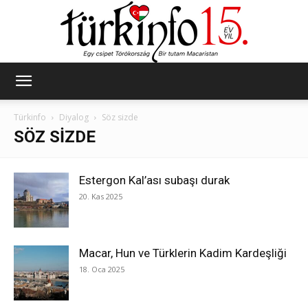
Türkinfo
Türkinfo
Diyalog
Söz sizde
SÖZ SIZDE
Estergon Kal’ası subaşı durak
20. Kas 2025
Macar, Hun ve Türklerin Kadim Kardeşliği
18. Oca 2025