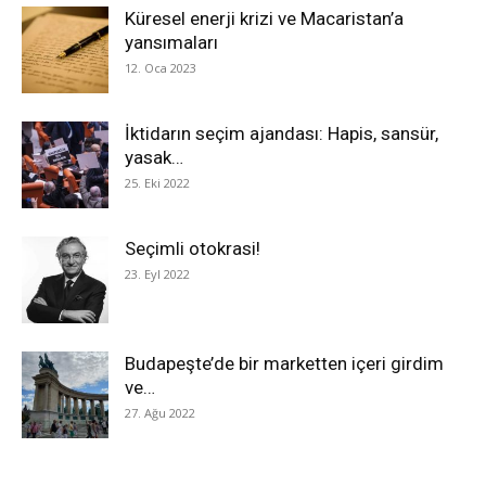
Küresel enerji krizi ve Macaristan’a
yansımaları
12. Oca 2023
İktidarın seçim ajandası: Hapis, sansür,
yasak…
25. Eki 2022
Seçimli otokrasi!
23. Eyl 2022
Budapeşte’de bir marketten içeri girdim
ve…
27. Ağu 2022