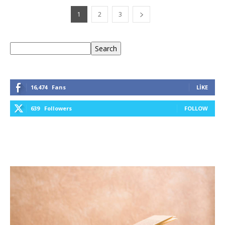
1
2
3
Ara
Search
16,474
Fans
LIKE
639
Followers
FOLLOW