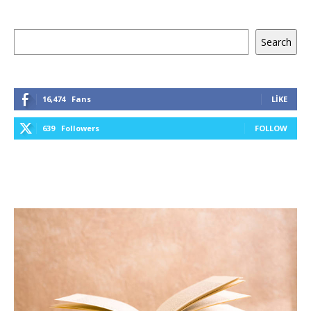
Ara
Search
16,474
Fans
LIKE
639
Followers
FOLLOW