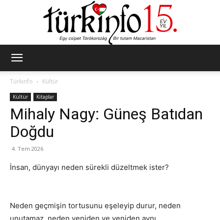
Türkinfo
Türkinfo
Kültür
Kültür
Kitaplar
Mihaly Nagy: Güneş Batıdan
Doğdu
4. Tem 2026
İnsan, dünyayı neden sürekli düzeltmek ister?
Neden geçmişin tortusunu eşeleyip durur, neden
unutamaz, neden yeniden ve yeniden aynı