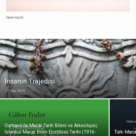
Open book
İnsanın Trajedisi
17. Haz 2026
Osmanlı’da Macar Tarih Bilimi ve Arkeolojisi;
İstanbul Macar Bilim Enstitüsü Tarihi (1916-
Türk-Macar