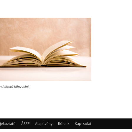
ndelhető könyveink
jékoztató
ÁSZF
Alapítvány
Rólunk
Kapcsolat