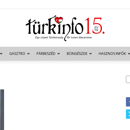
GASZTRO
PÁRBESZÉD
BÖNGÉSZDE
HASZNOS INFÓK
Türkinfo
K