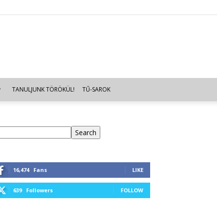
TANULJUNK TÖRÖKÜL!
TŰ-SAROK
eresés
Search
16,474
Fans
LIKE
639
Followers
FOLLOW