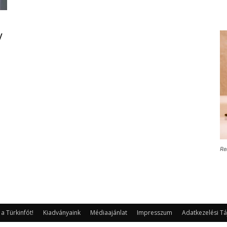
y
Re
 Türkinfót!
Kiadványaink
Médiaajánlat
Impresszum
Adatkezelési Tá