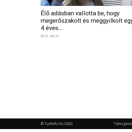
Élő adásban vallotta be, hogy
megerőszakolt és meggyilkolt eg
4 éves...
2016. okt 27.
© Turkinfo.hu 2020
Támogasd a