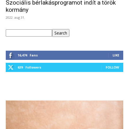
Szociális bérlakásprogramot indít a török
kormány
2022. aug 31.
Keresés
Search
16,474
Fans
LIKE
639
Followers
FOLLOW