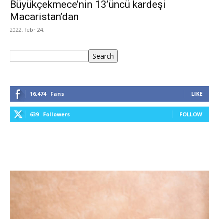
Büyükçekmece’nin 13’üncü kardeşi
Macaristan’dan
2022. febr 24.
Keresés
Search
16,474
Fans
LIKE
639
Followers
FOLLOW