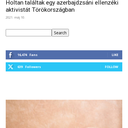
Holtan találtak egy azerbajdzsáni ellenzéki
aktivistát Törökországban
2021. máj 10.
Keresés
Search
16,474
Fans
LIKE
639
Followers
FOLLOW