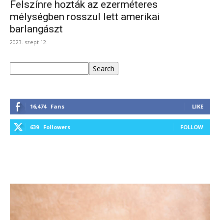
Felszínre hozták az ezerméteres
mélységben rosszul lett amerikai
barlangászt
2023. szept 12.
Keresés
Search
16,474
Fans
LIKE
639
Followers
FOLLOW