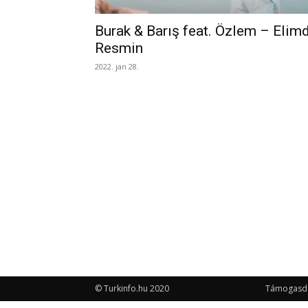
Burak & Barış feat. Özlem – Elim
Resmin
2022. jan 28.
© Turkinfo.hu 2020
Támogasd a