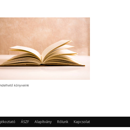
ndelhető könyveink
jékoztató
ÁSZF
Alapítvány
Rólunk
Kapcsolat