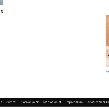
de
Re
 Türkinfót!
Kiadványaink
Médiaajánlat
Impresszum
Adatkezelési Tá