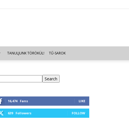
TANULJUNK TÖRÖKÜL!
TŰ-SAROK
eresés
Search
16,474
Fans
LIKE
639
Followers
FOLLOW