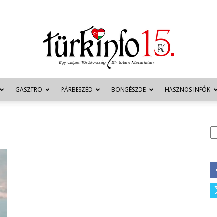
GASZTRO
PÁRBESZÉD
BÖNGÉSZDE
HASZNOS INFÓK
Türkinfo
K