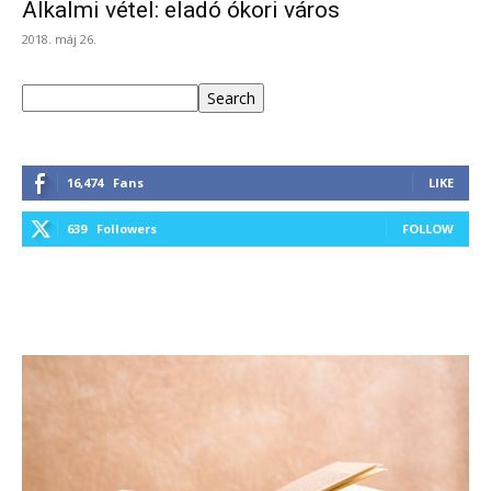
Alkalmi vétel: eladó ókori város
2018. máj 26.
Keresés
Search
16,474
Fans
LIKE
639
Followers
FOLLOW