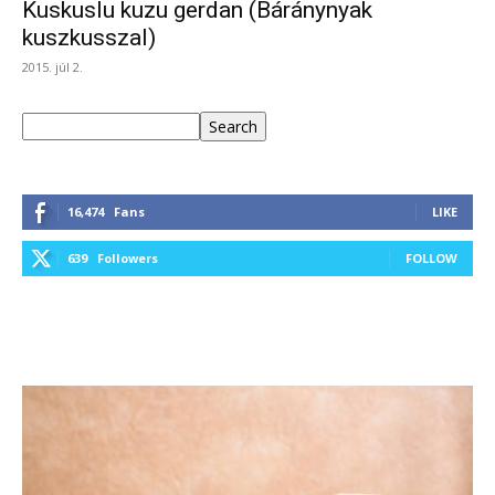
Kuskuslu kuzu gerdan (Báránynyak
kuszkusszal)
2015. júl 2.
Keresés
Search
16,474
Fans
LIKE
639
Followers
FOLLOW