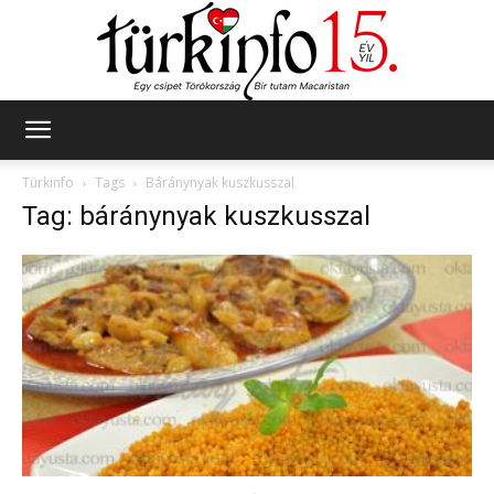
Türkinfo
Türkinfo
Tags
Báránynyak kuszkusszal
Tag: báránynyak kuszkusszal