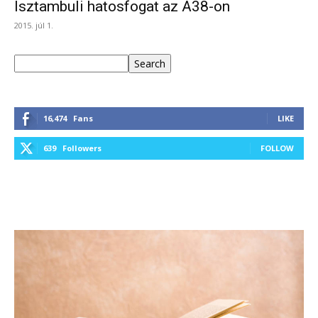
Isztambuli hatosfogat az A38-on
2015. júl 1.
Keresés
Search
16,474
Fans
LIKE
639
Followers
FOLLOW