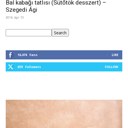
Bal kabağı tatlısı (Sütőtök desszert) –
Szegedi Ági
2016. ápr 13.
Keresés
Search
16,474
Fans
LIKE
639
Followers
FOLLOW