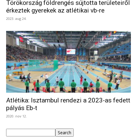
Törökország földrengés sújtotta területeiről
érkeztek gyerekek az atlétikai vb-re
2023. aug 24.
Atlétika: Isztambul rendezi a 2023-as fedett
pályás Eb-t
2020. nov 12.
Keresés
Search