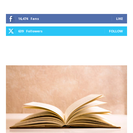
16,474
Fans
LIKE
639
Followers
FOLLOW