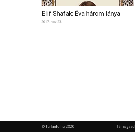
Elif Shafak: Éva három lánya
2017. nov 23.
© Turkinfo.hu 2020
Támogasd a