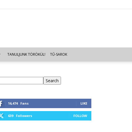
TANULJUNK TÖRÖKÜL!
TŰ-SAROK
eresés
Search
16,474
Fans
LIKE
639
Followers
FOLLOW