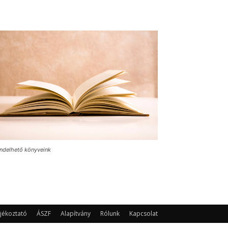
ndelhető könyveink
jékoztató
ÁSZF
Alapítvány
Rólunk
Kapcsolat