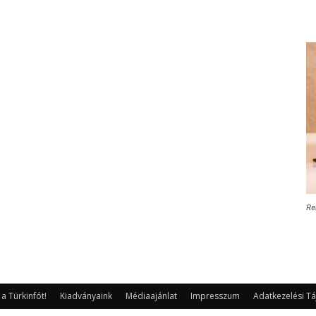
Re
 Türkinfót!
Kiadványaink
Médiaajánlat
Impresszum
Adatkezelési Tá