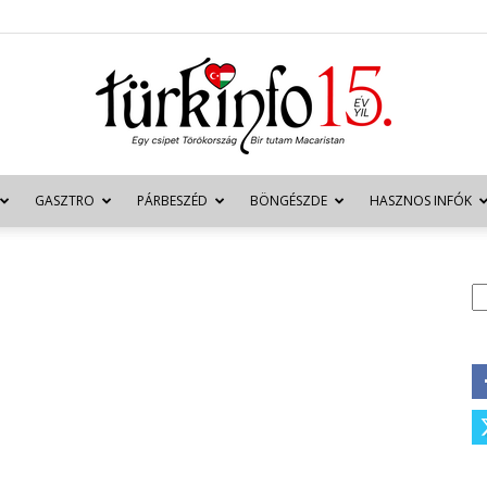
GASZTRO
PÁRBESZÉD
BÖNGÉSZDE
HASZNOS INFÓK
Türkinfo
K